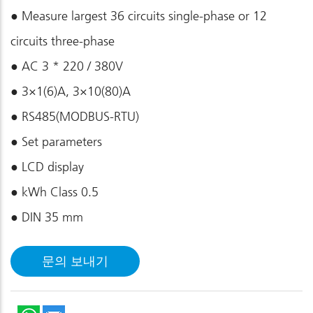
● Measure largest 36 circuits single-phase or 12
circuits three-phase
● AC 3 * 220 / 380V
● 3×1(6)A, 3×10(80)A
● RS485(MODBUS-RTU)
● Set parameters
● LCD display
● kWh Class 0.5
● DIN 35 mm
문의 보내기