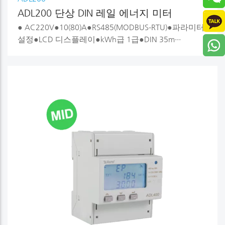
ADL200 단상 DIN 레일 에너지 미터
● AC220V●10(80)A●RS485(MODBUS-RTU)●파라미터
설정●LCD 디스플레이●kWh급 1급●DIN 35m···